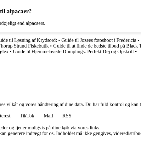
til alpacaer?
døjeligt end alpacaers.
ide til Løsning af Krydsord:
•
Guide til Jozees fotoshoot i Fredericia
•
Thorup Strand Fiskebutik
•
Guide til at finde de bedste tilbud på Black
Føtex
•
Guide til Hjemmelavede Dumplings: Perfekt Dej og Opskrift
•
res vilkår og vores håndtering af dine data. Du har fuld kontrol og kan t
terest
TikTok
Mail
RSS
er og tjener muligvis på dine køb via vores links.
 kan generere indtægt for os. Indholdet må ikke gengives, videredistribue