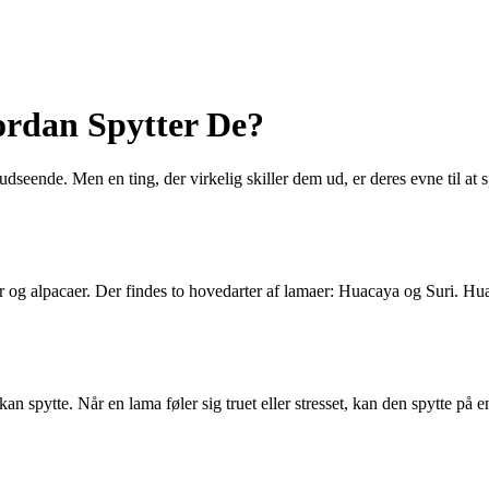
rdan Spytter De?
udseende. Men en ting, der virkelig skiller dem ud, er deres evne til at s
og alpacaer. Der findes to hovedarter af lamaer: Huacaya og Suri. Huac
n spytte. Når en lama føler sig truet eller stresset, kan den spytte på e