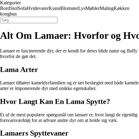
Kategorier
Bord
Stol
Sofa
Hvidevarer
Kunst
Blomster
Lys
Møbler
Maling
Køkken
konghus
Alt Om Lamaer: Hvorfor og Hvo
Lamaer er fascinerende dyr, der er kendt for deres blide natur og fluffy 
hvorfor de gør det.
Lama Arter
Lamaer tilhører kameldyrfamilien og er tæt beslægtet med både kameler 
arter er imponerende dyr med unikke egenskaber.
Hvor Langt Kan En Lama Spytte?
Et af de mest populære spørgsmål om lamaer er, hvor langt de egentlig ka
forsvarsværktøj for at advare andre dyr om at holde sig væk.
Lamaers Spyttevaner