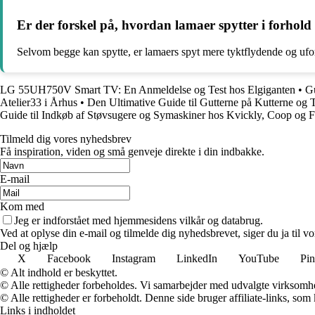
Er der forskel på, hvordan lamaer spytter i forhold 
Selvom begge kan spytte, er lamaers spyt mere tyktflydende og ufor
LG 55UH750V Smart TV: En Anmeldelse og Test hos Elgiganten
•
Gu
Atelier33 i Århus
•
Den Ultimative Guide til Gutterne på Kutterne og 
Guide til Indkøb af Støvsugere og Symaskiner hos Kvickly, Coop og 
Tilmeld dig vores nyhedsbrev
Få inspiration, viden og små genveje direkte i din indbakke.
E-mail
Kom med
Jeg er indforstået med hjemmesidens vilkår og databrug.
Ved at oplyse din e-mail og tilmelde dig nyhedsbrevet, siger du ja til vo
Del og hjælp
X
Facebook
Instagram
LinkedIn
YouTube
Pin
© Alt indhold er beskyttet.
© Alle rettigheder forbeholdes. Vi samarbejder med udvalgte virksomhed
© Alle rettigheder er forbeholdt. Denne side bruger affiliate-links, som
Links i indholdet