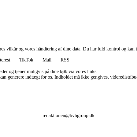
res vilkår og vores håndtering af dine data. Du har fuld kontrol og kan t
terest
TikTok
Mail
RSS
er og tjener muligvis på dine køb via vores links.
 kan generere indtægt for os. Indholdet må ikke gengives, videredistribue
redaktionen@bvbgroup.dk