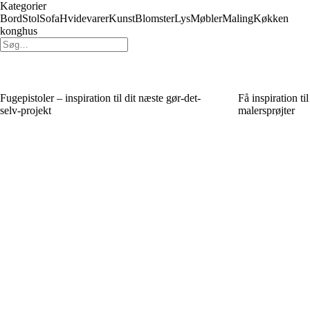
Kategorier
Bord
Stol
Sofa
Hvidevarer
Kunst
Blomster
Lys
Møbler
Maling
Køkken
konghus
Fugepistoler – inspiration til dit næste gør-det-
Få inspiration t
selv-projekt
malersprøjter