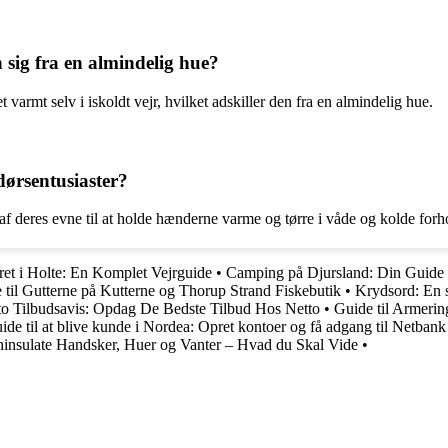
 sig fra en almindelig hue?
 varmt selv i iskoldt vejr, hvilket adskiller den fra en almindelig hue.
dørsentusiaster?
eres evne til at holde hænderne varme og tørre i våde og kolde forhold. -|
ret i Holte: En Komplet Vejrguide
•
Camping på Djursland: Din Guide T
til Gutterne på Kutterne og Thorup Strand Fiskebutik
•
Krydsord: En s
to Tilbudsavis: Opdag De Bedste Tilbud Hos Netto
•
Guide til Armerin
ide til at blive kunde i Nordea: Opret kontoer og få adgang til Netbank
insulate Handsker, Huer og Vanter – Hvad du Skal Vide
•