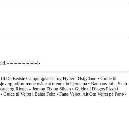
|–||–||–||–||–||–||–||-
il De Bedste Campingpladser og Hytter i Østjylland
•
Guide til
jov og udfordrende måde at træne din hjerne på
•
Bauhaus Jul – Skab
gsnet og Rionet – Jem og Fix og Silvan
•
Guide til Diegos Pizza i
•
Guide til Vejret i Bahia Feliz
•
Fanø Vejret: Alt Om Vejret på Fanø
•