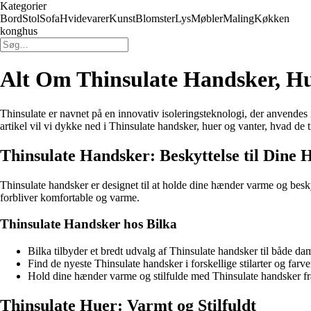
Kategorier
Bord
Stol
Sofa
Hvidevarer
Kunst
Blomster
Lys
Møbler
Maling
Køkken
konghus
Alt Om Thinsulate Handsker, Hu
Thinsulate er navnet på en innovativ isoleringsteknologi, der anvendes i 
artikel vil vi dykke ned i Thinsulate handsker, huer og vanter, hvad de
Thinsulate Handsker: Beskyttelse til Dine
Thinsulate handsker er designet til at holde dine hænder varme og besk
forbliver komfortable og varme.
Thinsulate Handsker hos Bilka
Bilka tilbyder et bredt udvalg af Thinsulate handsker til både dam
Find de nyeste Thinsulate handsker i forskellige stilarter og farve
Hold dine hænder varme og stilfulde med Thinsulate handsker fr
Thinsulate Huer: Varmt og Stilfuldt