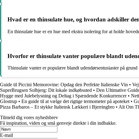
Hvad er en thinsulate hue, og hvordan adskiller den
En thinsulate hue er en hue med ekstra isolering for at holde hovedet
Hvorfor er thinsulate vanter populære blandt uden
Thinsulate vanter er populære blandt udendørsentusiaster på grund af d
Guide til Piccini Memorovine: Opdag den Perfekte Italienske Vin
•
Vej
SuperBrugsen Solbjerg: Dit lokale indkøbssted
•
Den Ultimative Guide 
Hygge med Julebelysning og Deltag i Spændende Konkurrencer
•
Net
Glostrup
•
En guide til at vælge det rigtige termometer på apoteket
•
Gu
Pizza Barbaros – Et stykke Italiensk Lækkeri i Bjerringbro
•
Alt Om Th
Tilmeld dig vores nyhedsbrev
Få inspiration, viden og små genveje direkte i din indbakke.
E-mail