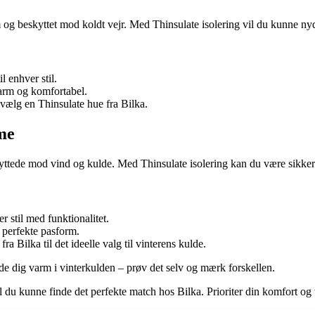
m og beskyttet mod koldt vejr. Med Thinsulate isolering vil du kunne nyd
l enhver stil.
varm og komfortabel.
vælg en Thinsulate hue fra Bilka.
me
yttede mod vind og kulde. Med Thinsulate isolering kan du være sikker 
r stil med funktionalitet.
n perfekte pasform.
a Bilka til det ideelle valg til vinterens kulde.
olde dig varm i vinterkulden – prøv det selv og mærk forskellen.
vil du kunne finde det perfekte match hos Bilka. Prioriter din komfort o