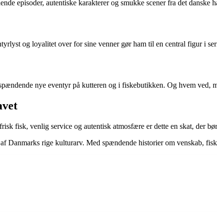
de episoder, autentiske karakterer og smukke scener fra det danske hav, 
rlyst og loyalitet over for sine venner gør ham til en central figur i ser
pændende nye eventyr på kutteren og i fiskebutikken. Og hvem ved, mås
avet
isk fisk, venlig service og autentisk atmosfære er dette en skat, der bør
af Danmarks rige kulturarv. Med spændende historier om venskab, fisker