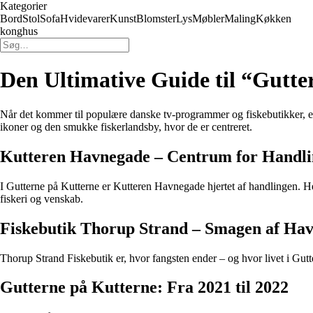
Kategorier
Bord
Stol
Sofa
Hvidevarer
Kunst
Blomster
Lys
Møbler
Maling
Køkken
konghus
Den Ultimative Guide til “Gutt
Når det kommer til populære danske tv-programmer og fiskebutikker, er G
ikoner og den smukke fiskerlandsby, hvor de er centreret.
Kutteren Havnegade – Centrum for Handl
I Gutterne på Kutterne er Kutteren Havnegade hjertet af handlingen. He
fiskeri og venskab.
Fiskebutik Thorup Strand – Smagen af Hav
Thorup Strand Fiskebutik er, hvor fangsten ender – og hvor livet i Gutt
Gutterne på Kutterne: Fra 2021 til 2022