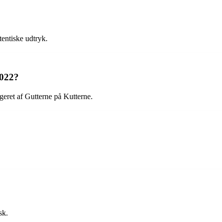
tentiske udtryk.
2022?
geret af Gutterne på Kutterne.
sk.