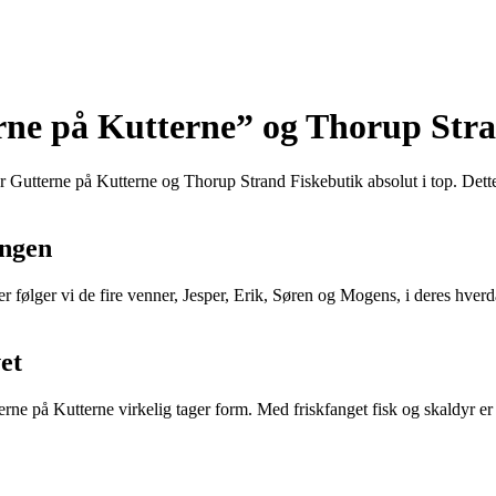
erne på Kutterne” og Thorup Str
utterne på Kutterne og Thorup Strand Fiskebutik absolut i top. Dette er
ingen
r følger vi de fire venner, Jesper, Erik, Søren og Mogens, i deres hver
et
erne på Kutterne virkelig tager form. Med friskfanget fisk og skaldyr er