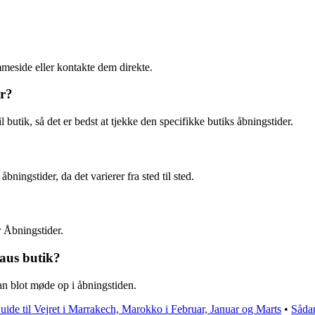
mmeside eller kontakte dem direkte.
er?
l butik, så det er bedst at tjekke den specifikke butiks åbningstider.
ningstider, da det varierer fra sted til sted.
 Åbningstider.
haus butik?
an blot møde op i åbningstiden.
uide til Vejret i Marrakech, Marokko i Februar, Januar og Marts
•
Såda