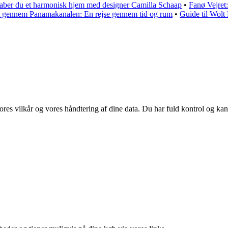
aber du et harmonisk hjem med designer Camilla Schaap
•
Fanø Vejret
 gennem Panamakanalen: En rejse gennem tid og rum
•
Guide til Wolt
vores vilkår og vores håndtering af dine data. Du har fuld kontrol og kan 