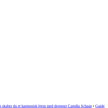
n skaber du et harmonisk hjem med designer Camilla Schaap
•
Guide