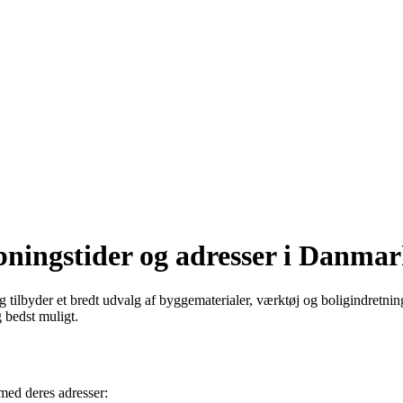
bningstider og adresser i Danma
byder et bredt udvalg af byggematerialer, værktøj og boligindretning.
 bedst muligt.
med deres adresser: