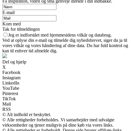
Få inspiration, viden og små genveje direkte i din indbakke.
E-mail
Kom med
Tak for tilmeldingen
Jeg er indforstået med hjemmesidens vilkår og databrug.
Ved at oplyse din e-mail og tilmelde dig nyhedsbrevet, siger du ja til
vores vilkår og vores håndtering af dine data. Du har fuld kontrol og
kan til enhver tid afmelde dig.
Del og hjælp
X
Facebook
Instagram
LinkedIn
YouTube
Pinterest
TikTok
Mail
RSS
© Alt indhold er beskyttet.
© Alle rettigheder forbeholdes. Vi samarbejder med udvalgte
virksomheder og tjener muligvis på dine køb via vores links.
© Alle rettigheder er forbeholdt. Denne side bruger affiliate-links,