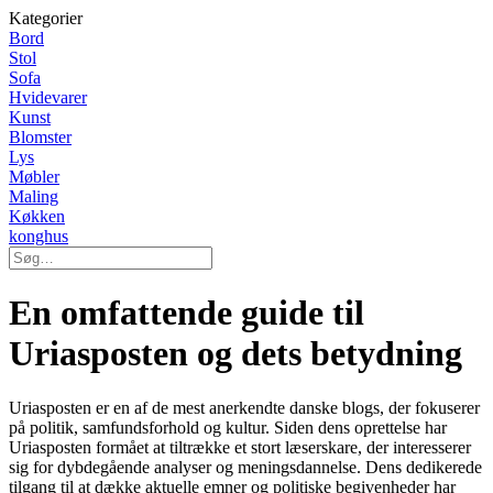
Kategorier
Bord
Stol
Sofa
Hvidevarer
Kunst
Blomster
Lys
Møbler
Maling
Køkken
konghus
En omfattende guide til
Uriasposten og dets betydning
Uriasposten er en af de mest anerkendte danske blogs, der fokuserer
på politik, samfundsforhold og kultur. Siden dens oprettelse har
Uriasposten formået at tiltrække et stort læserskare, der interesserer
sig for dybdegående analyser og meningsdannelse. Dens dedikerede
tilgang til at dække aktuelle emner og politiske begivenheder har