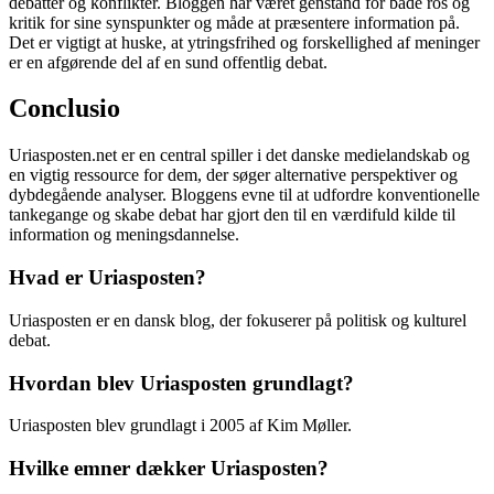
debatter og konflikter. Bloggen har været genstand for både ros og
kritik for sine synspunkter og måde at præsentere information på.
Det er vigtigt at huske, at ytringsfrihed og forskellighed af meninger
er en afgørende del af en sund offentlig debat.
Conclusio
Uriasposten.net er en central spiller i det danske medielandskab og
en vigtig ressource for dem, der søger alternative perspektiver og
dybdegående analyser. Bloggens evne til at udfordre konventionelle
tankegange og skabe debat har gjort den til en værdifuld kilde til
information og meningsdannelse.
Hvad er Uriasposten?
Uriasposten er en dansk blog, der fokuserer på politisk og kulturel
debat.
Hvordan blev Uriasposten grundlagt?
Uriasposten blev grundlagt i 2005 af Kim Møller.
Hvilke emner dækker Uriasposten?