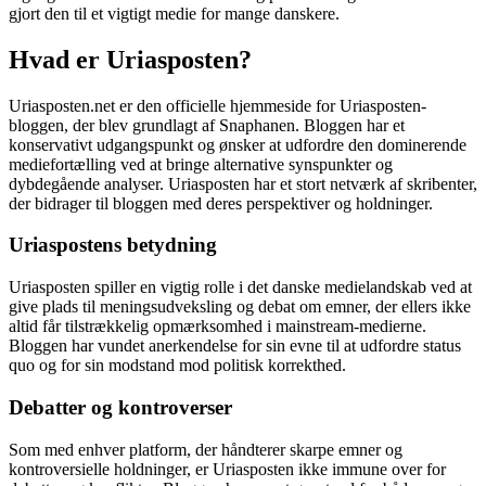
gjort den til et vigtigt medie for mange danskere.
Hvad er Uriasposten?
Uriasposten.net er den officielle hjemmeside for Uriasposten-
bloggen, der blev grundlagt af Snaphanen. Bloggen har et
konservativt udgangspunkt og ønsker at udfordre den dominerende
mediefortælling ved at bringe alternative synspunkter og
dybdegående analyser. Uriasposten har et stort netværk af skribenter,
der bidrager til bloggen med deres perspektiver og holdninger.
Uriaspostens betydning
Uriasposten spiller en vigtig rolle i det danske medielandskab ved at
give plads til meningsudveksling og debat om emner, der ellers ikke
altid får tilstrækkelig opmærksomhed i mainstream-medierne.
Bloggen har vundet anerkendelse for sin evne til at udfordre status
quo og for sin modstand mod politisk korrekthed.
Debatter og kontroverser
Som med enhver platform, der håndterer skarpe emner og
kontroversielle holdninger, er Uriasposten ikke immune over for