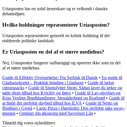
Uriasposten har en solid læserskare og er velkendt i danske
debatmiljøer.
Hvilke holdninger repræsenterer Uriasposten?
Uriasposten repræsenterer generelt en kritisk holdning til det
etablerede politiske landskab.
Er Uriasposten en del af et større mediehus?
Nej, Uriasposten fungerer uafhængigt og opererer ikke som en del
af et større mediehus.
Guide til Effektiv Oversættelse: Fra Serbisk til Dansk
•
En guide til
Gladsaxekortet – Praktisk betaling i Gladsaxe
•
Guide til lækre
citronsnacks
•
Guide til Sismofytter Shots: Sådan laver du lækre og
søde shots tilbud hos Kvickly og føtex
•
Guide til Lav-stivelses og
Keto Venlige Brødblandinger: Stenalderbrød og Rugbrød
•
Guide til
at finde det perfekte daybed tilbud hos ILVA
•
Guide til Netto og
Butikker i Grenå
•
Lazio Pizza i Hørsholm: Den perfekte take away-
løsning
•
Optimer din økonomi med Saverium Lån
•
Tilmeld dig vores nyhedsbrev