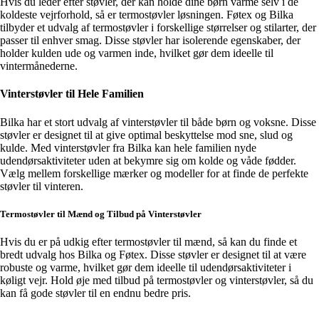
Hvis du leder efter støvler, der kan holde dine børn varme selv i de
koldeste vejrforhold, så er termostøvler løsningen. Føtex og Bilka
tilbyder et udvalg af termostøvler i forskellige størrelser og stilarter, der
passer til enhver smag. Disse støvler har isolerende egenskaber, der
holder kulden ude og varmen inde, hvilket gør dem ideelle til
vintermånederne.
Vinterstøvler til Hele Familien
Bilka har et stort udvalg af vinterstøvler til både børn og voksne. Disse
støvler er designet til at give optimal beskyttelse mod sne, slud og
kulde. Med vinterstøvler fra Bilka kan hele familien nyde
udendørsaktiviteter uden at bekymre sig om kolde og våde fødder.
Vælg mellem forskellige mærker og modeller for at finde de perfekte
støvler til vinteren.
Termostøvler til Mænd og Tilbud på Vinterstøvler
Hvis du er på udkig efter termostøvler til mænd, så kan du finde et
bredt udvalg hos Bilka og Føtex. Disse støvler er designet til at være
robuste og varme, hvilket gør dem ideelle til udendørsaktiviteter i
køligt vejr. Hold øje med tilbud på termostøvler og vinterstøvler, så du
kan få gode støvler til en endnu bedre pris.