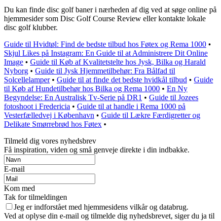
Du kan finde disc golf baner i nærheden af dig ved at søge online på
hjemmesider som Disc Golf Course Review eller kontakte lokale
disc golf klubber.
Guide til Hvidtøl: Find de bedste tilbud hos Føtex og Rema 1000
•
Skjul Likes på Instagram: En Guide til at Administrere Dit Online
Image
•
Guide til Køb af Kvalitetstelte hos Jysk, Bilka og Harald
Nyborg
•
Guide til Jysk Hjemmetilbehør: Fra Bålfad til
Solcellelamper
•
Guide til at finde det bedste hvidkål tilbud
•
Guide
til Køb af Hundetilbehør hos Bilka og Rema 1000
•
En Ny
Begyndelse: En Australisk Tv-Serie på DR1
•
Guide til Jozees
fotoshoot i Fredericia
•
Guide til at handle i Rema 1000 på
Vesterfælledvej i København
•
Guide til Lækre Færdigretter og
Delikate Smørrebrød hos Føtex
•
Tilmeld dig vores nyhedsbrev
Få inspiration, viden og små genveje direkte i din indbakke.
E-mail
Kom med
Tak for tilmeldingen
Jeg er indforstået med hjemmesidens vilkår og databrug.
Ved at oplyse din e-mail og tilmelde dig nyhedsbrevet, siger du ja til