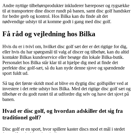
Andre nyttige tilbehørsprodukter inkluderer bæreposer og rygsække
til at transportere dine discer rundt på banen, samt disc golf handsker
for bedre greb og kontrol. Hos Bilka kan du finde alt det
nødvendige udstyr til at komme godt i gang med disc golf.
Få råd og vejledning hos Bilka
Hvis du er i tvivl om, hvilket disc golf sæt der er det rigtige for dig,
eller hvis du har spørgsmål til valg af discer og tilbehør, kan du altid
kontakte Bilkas kundeservice eller besøge din lokale Bilka-butik.
Personalet hos Bilka står klar til at hjælpe dig med at finde det
perfekte disc golf-sæt, så du kan nyde denne sjove og spændende
sport fuldt ud.
Så tag det første skridt mod at blive en dygtig disc golfspiller ved at
investere i det rette udstyr hos Bilka. Med det rigtige disc golf sæt og
tilbehør er du godt rustet til at udfordre dig selv og have det sjovt på
banen.
Hvad er disc golf, og hvordan adskiller det sig fra
traditionel golf?
Disc golf er en sport, hvor spillere kaster discs mod et mål i stedet