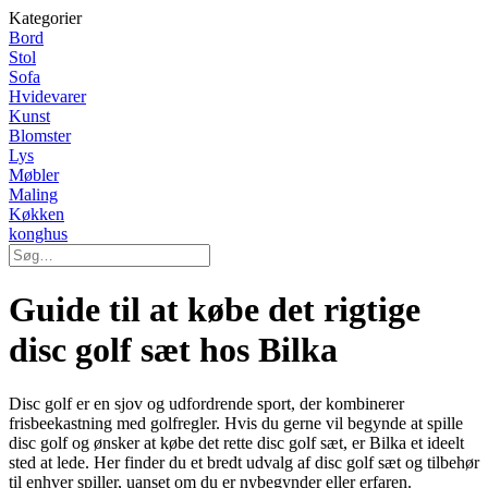
Kategorier
Bord
Stol
Sofa
Hvidevarer
Kunst
Blomster
Lys
Møbler
Maling
Køkken
konghus
Guide til at købe det rigtige
disc golf sæt hos Bilka
Disc golf er en sjov og udfordrende sport, der kombinerer
frisbeekastning med golfregler. Hvis du gerne vil begynde at spille
disc golf og ønsker at købe det rette disc golf sæt, er Bilka et ideelt
sted at lede. Her finder du et bredt udvalg af disc golf sæt og tilbehør
til enhver spiller, uanset om du er nybegynder eller erfaren.