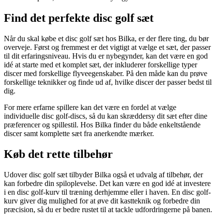
Find det perfekte disc golf sæt
Når du skal købe et disc golf sæt hos Bilka, er der flere ting, du bør
overveje. Først og fremmest er det vigtigt at vælge et sæt, der passer
til dit erfaringsniveau. Hvis du er nybegynder, kan det være en god
idé at starte med et komplet sæt, der inkluderer forskellige typer
discer med forskellige flyveegenskaber. På den måde kan du prøve
forskellige teknikker og finde ud af, hvilke discer der passer bedst til
dig.
For mere erfarne spillere kan det være en fordel at vælge
individuelle disc golf-discs, så du kan skræddersy dit sæt efter dine
præferencer og spillestil. Hos Bilka finder du både enkeltstående
discer samt komplette sæt fra anerkendte mærker.
Køb det rette tilbehør
Udover disc golf sæt tilbyder Bilka også et udvalg af tilbehør, der
kan forbedre din spiloplevelse. Det kan være en god idé at investere
i en disc golf-kurv til træning derhjemme eller i haven. En disc golf-
kurv giver dig mulighed for at øve dit kastteknik og forbedre din
præcision, så du er bedre rustet til at tackle udfordringerne på banen.