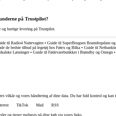
underne på Trustpilot?
 og hurtige levering på Trustpilot.
ide til Radio4 Nattevagten
•
Guide til SuperBrugsen Bramdrupdam og
inde de bedste tilbud på legetøj hos Føtex og Bilka
•
Guide til Netbanki
ikalske Løsninger
•
Guide til Fødevarebutikker i Brøndby og Omegn
•
res vilkår og vores håndtering af dine data. Du har fuld kontrol og kan t
terest
TikTok
Mail
RSS
er og tjener muligvis på dine køb via vores links.