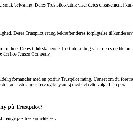
d smuk belysning. Deres Trustpilot-rating viser deres engagement i kund
lighed. Deres Trustpilot-rating bekræfter deres forpligtelse til kundeser
per online. Deres tillidsskabende Trustpilot-rating viser deres dedikatio
de det hos Jensen Company.
lidelig forhandler med en positiv Trustpilot-rating. Uanset om du foretræ
ab den ønskede atmosfære og belysning med det rette valg af lamper.
y på Trustpilot?
 mange positive anmeldelser.