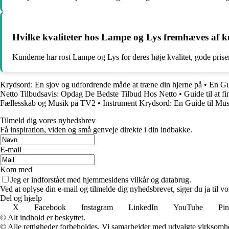
Hvilke kvaliteter hos Lampe og Lys fremhæves af k
Kunderne har rost Lampe og Lys for deres høje kvalitet, gode priser
Krydsord: En sjov og udfordrende måde at træne din hjerne på
•
En Gu
Netto Tilbudsavis: Opdag De Bedste Tilbud Hos Netto
•
Guide til at f
Fællesskab og Musik på TV2
•
Instrument Krydsord: En Guide til Mus
Tilmeld dig vores nyhedsbrev
Få inspiration, viden og små genveje direkte i din indbakke.
E-mail
Kom med
Jeg er indforstået med hjemmesidens vilkår og databrug.
Ved at oplyse din e-mail og tilmelde dig nyhedsbrevet, siger du ja til vo
Del og hjælp
X
Facebook
Instagram
LinkedIn
YouTube
Pin
© Alt indhold er beskyttet.
© Alle rettigheder forbeholdes. Vi samarbejder med udvalgte virksomhed