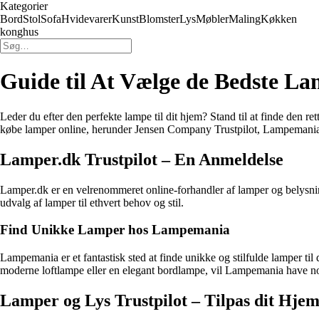
Kategorier
Bord
Stol
Sofa
Hvidevarer
Kunst
Blomster
Lys
Møbler
Maling
Køkken
konghus
Guide til At Vælge de Bedste L
Leder du efter den perfekte lampe til dit hjem? Stand til at finde den r
købe lamper online, herunder Jensen Company Trustpilot, Lampemania,
Lamper.dk Trustpilot – En Anmeldelse
Lamper.dk er en velrenommeret online-forhandler af lamper og belysning
udvalg af lamper til ethvert behov og stil.
Find Unikke Lamper hos Lampemania
Lampemania er et fantastisk sted at finde unikke og stilfulde lamper ti
moderne loftlampe eller en elegant bordlampe, vil Lampemania have n
Lamper og Lys Trustpilot – Tilpas dit Hje