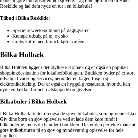
måde at gøre indkøbsturen lidt sjovere. Tag dine børn med til Bilka
Roskilde og lad dem nyde en tur i en bilkabule!
Tilbud i Bilka Roskilde:
Specielle weekendtilbud på dagligvarer
Kæmpe udsalg på tøj og sko
Gratis kaffe med brunch køb i caféen
Bilka Holbæk
Bilka Holbæk ligger i det idylliske Holbæk og er også en populær
shoppingdestination for lokalbefolkningen. Butikken byder på et stort
udvalg af varer og services, herunder en bager, frisør og
elektronikafdeling. Der er også en hyggelig restaurant, hvor du kan
nyde en lækker brunch i afslappede omgivelser.
Bilkabuler i Bilka Holbæk
I Bilka Holbæk finder du også de sjove bilkabuler, som børnene elsker.
Giv dine børn en sjov oplevelse ved at lade dem køre rundt i
bilkabulerne, mens du handler i butikken. Det er den perfekte måde at
gøre indkøbsturen til en sjov og mindeværdig oplevelse for hele
familien.