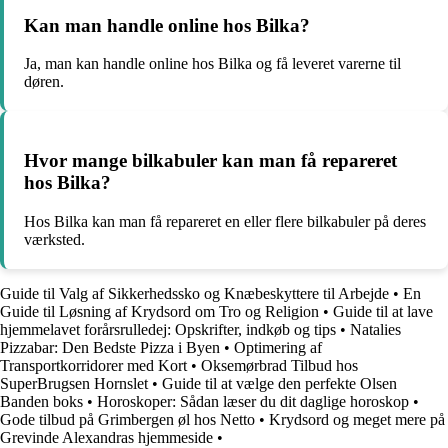
Kan man handle online hos Bilka?
Ja, man kan handle online hos Bilka og få leveret varerne til
døren.
Hvor mange bilkabuler kan man få repareret
hos Bilka?
Hos Bilka kan man få repareret en eller flere bilkabuler på deres
værksted.
Guide til Valg af Sikkerhedssko og Knæbeskyttere til Arbejde
•
En
Guide til Løsning af Krydsord om Tro og Religion
•
Guide til at lave
hjemmelavet forårsrulledej: Opskrifter, indkøb og tips
•
Natalies
Pizzabar: Den Bedste Pizza i Byen
•
Optimering af
Transportkorridorer med Kort
•
Oksemørbrad Tilbud hos
SuperBrugsen Hornslet
•
Guide til at vælge den perfekte Olsen
Banden boks
•
Horoskoper: Sådan læser du dit daglige horoskop
•
Gode tilbud på Grimbergen øl hos Netto
•
Krydsord og meget mere på
Grevinde Alexandras hjemmeside
•