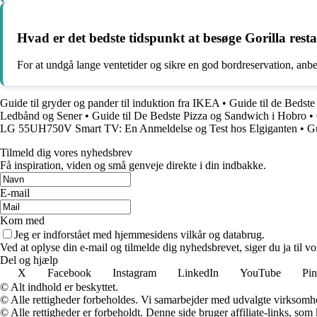
Hvad er det bedste tidspunkt at besøge Gorilla res
For at undgå lange ventetider og sikre en god bordreservation, anbef
Guide til gryder og pander til induktion fra IKEA
•
Guide til de Bedste
Ledbånd og Sener
•
Guide til De Bedste Pizza og Sandwich i Hobro
•
LG 55UH750V Smart TV: En Anmeldelse og Test hos Elgiganten
•
Gu
Tilmeld dig vores nyhedsbrev
Få inspiration, viden og små genveje direkte i din indbakke.
E-mail
Kom med
Jeg er indforstået med hjemmesidens vilkår og databrug.
Ved at oplyse din e-mail og tilmelde dig nyhedsbrevet, siger du ja til vo
Del og hjælp
X
Facebook
Instagram
LinkedIn
YouTube
Pin
© Alt indhold er beskyttet.
© Alle rettigheder forbeholdes. Vi samarbejder med udvalgte virksomhed
© Alle rettigheder er forbeholdt. Denne side bruger affiliate-links, som