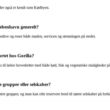
, der også er kendt som Kødbyen.
København generelt?
sitive og roser både maden, servicen og stemningen på stedet.
rtet hos Gorilla?
ks til lækre hovedretter med både kød, fisk og vegetariske muligheder p
e grupper eller selskaber?
ørre grupper, og man kan ofte reservere bord til større selskaber på forh