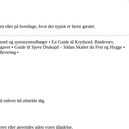
en eller på hverdage, hvor der typisk er færre gæster.
ydsord og synonymordbøger
•
En Guide til Krydsord: Bindevæv,
opgaver
•
Guide til Sjove Drukspil – Sådan Skaber du Fest og Hygge
•
dlevering
•
il enhver tid afmelde dig.
res eller anvendes uden vores tilladelse.