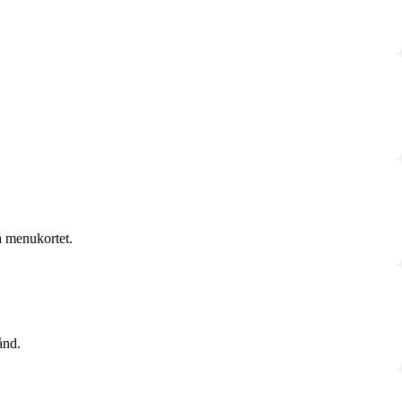
å menukortet.
ånd.