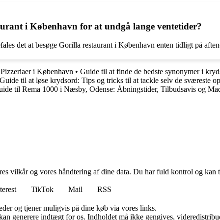
taurant i København for at undgå lange ventetider?
ales det at besøge Gorilla restaurant i København enten tidligt på aften
 Pizzeriaer i København
•
Guide til at finde de bedste synonymer i kr
Guide til at løse krydsord: Tips og tricks til at tackle selv de sværeste 
ide til Rema 1000 i Næsby, Odense: Åbningstider, Tilbudsavis og Ma
res vilkår og vores håndtering af dine data. Du har fuld kontrol og kan t
terest
TikTok
Mail
RSS
er og tjener muligvis på dine køb via vores links.
 kan generere indtægt for os. Indholdet må ikke gengives, videredistribue