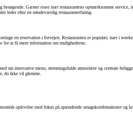
 og besøgende. Gæster roser især restaurantens opmærksomme service, in
der leder efter en mindeværdig restauranterfaring.
retage en reservation i forvejen. Restauranten er populær, især i weeke
e for at få mere information om mulighederne.
d med sin innovative menu, stemningsfulde atmosfære og centrale beligge
e, du ikke vil glemme.
stronomisk oplevelse med fokus på spændende smagskombinationer og krea