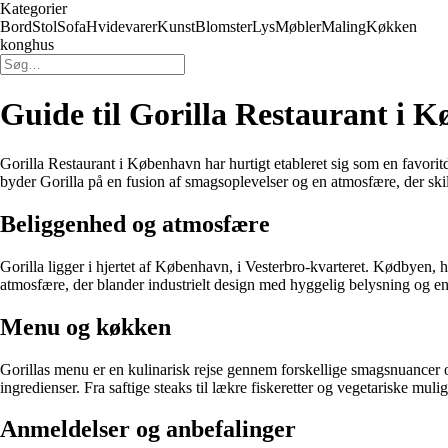
Kategorier
Bord
Stol
Sofa
Hvidevarer
Kunst
Blomster
Lys
Møbler
Maling
Køkken
konghus
Guide til Gorilla Restaurant i 
Gorilla Restaurant i København har hurtigt etableret sig som en favorit
byder Gorilla på en fusion af smagsoplevelser og en atmosfære, der skil
Beliggenhed og atmosfære
Gorilla ligger i hjertet af København, i Vesterbro-kvarteret. Kødbyen, h
atmosfære, der blander industrielt design med hyggelig belysning og en
Menu og køkken
Gorillas menu er en kulinarisk rejse gennem forskellige smagsnuancer og
ingredienser. Fra saftige steaks til lækre fiskeretter og vegetariske mu
Anmeldelser og anbefalinger