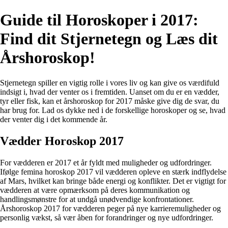
Guide til Horoskoper i 2017:
Find dit Stjernetegn og Læs dit
Årshoroskop!
Stjernetegn spiller en vigtig rolle i vores liv og kan give os værdifuld
indsigt i, hvad der venter os i fremtiden. Uanset om du er en vædder,
tyr eller fisk, kan et årshoroskop for 2017 måske give dig de svar, du
har brug for. Lad os dykke ned i de forskellige horoskoper og se, hvad
der venter dig i det kommende år.
Vædder Horoskop 2017
For vædderen er 2017 et år fyldt med muligheder og udfordringer.
Ifølge femina horoskop 2017 vil vædderen opleve en stærk indflydelse
af Mars, hvilket kan bringe både energi og konflikter. Det er vigtigt for
vædderen at være opmærksom på deres kommunikation og
handlingsmønstre for at undgå unødvendige konfrontationer.
Årshoroskop 2017 for vædderen peger på nye karrieremuligheder og
personlig vækst, så vær åben for forandringer og nye udfordringer.