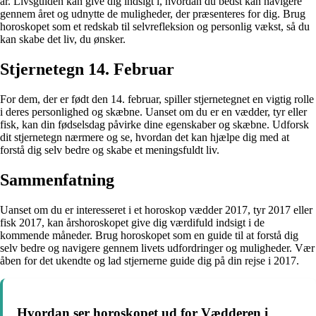
år. Livsguiden kan give dig indsigt i, hvordan du bedst kan navigere
gennem året og udnytte de muligheder, der præsenteres for dig. Brug
horoskopet som et redskab til selvrefleksion og personlig vækst, så du
kan skabe det liv, du ønsker.
Stjernetegn 14. Februar
For dem, der er født den 14. februar, spiller stjernetegnet en vigtig rolle
i deres personlighed og skæbne. Uanset om du er en vædder, tyr eller
fisk, kan din fødselsdag påvirke dine egenskaber og skæbne. Udforsk
dit stjernetegn nærmere og se, hvordan det kan hjælpe dig med at
forstå dig selv bedre og skabe et meningsfuldt liv.
Sammenfatning
Uanset om du er interesseret i et horoskop vædder 2017, tyr 2017 eller
fisk 2017, kan årshoroskopet give dig værdifuld indsigt i de
kommende måneder. Brug horoskopet som en guide til at forstå dig
selv bedre og navigere gennem livets udfordringer og muligheder. Vær
åben for det ukendte og lad stjernerne guide dig på din rejse i 2017.
Hvordan ser horoskopet ud for Vædderen i