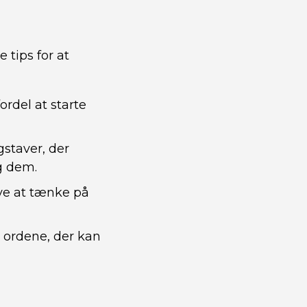
 tips for at
rdel at starte
staver, der
g dem.
øve at tænke på
 ordene, der kan