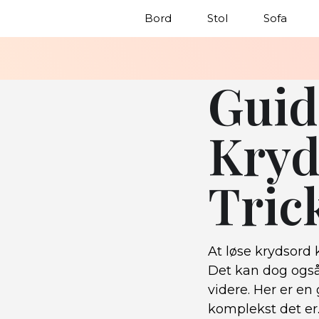
Bord
Stol
Sofa
Guid
Kryd
Tric
At løse krydsord
Det kan dog også
videre. Her er en
komplekst det er