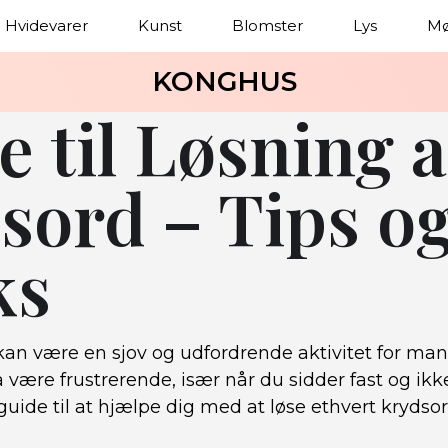
Hvidevarer
Kunst
Blomster
Lys
Mø
KONGHUS
e til Løsning a
sord – Tips o
ks
 kan være en sjov og udfordrende aktivitet for m
 være frustrerende, især når du sidder fast og i
 guide til at hjælpe dig med at løse ethvert krydso
.