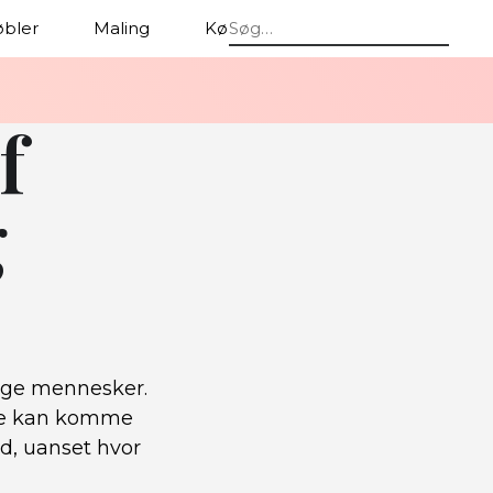
bler
Maling
Køkken
f
g
ange mennesker.
kke kan komme
rd, uanset hvor