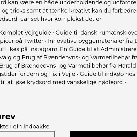
ord kan være en både underholdende og udfordren
ps og tricks samt at tænke kreativt kan du forbedre
rydsord, uanset hvor komplekst det er.
n Komplet Vejrguide
•
Guide til dansk-rumænsk ove
Spicer på Twitter
•
Innovative byggematerialer fra B
ul Likes på Instagram: En Guide til at Administrere
l Valg og Brug af Brændeovns- og Varmetilbehør f
g Brug af Brændeovns- og Varmetilbehør fra Haral
gstider for Jem og Fix i Vejle
•
Guide til indkøb hos
til at løse krydsord med vanskelige nøgleord
•
brev
kte i din indbakke.