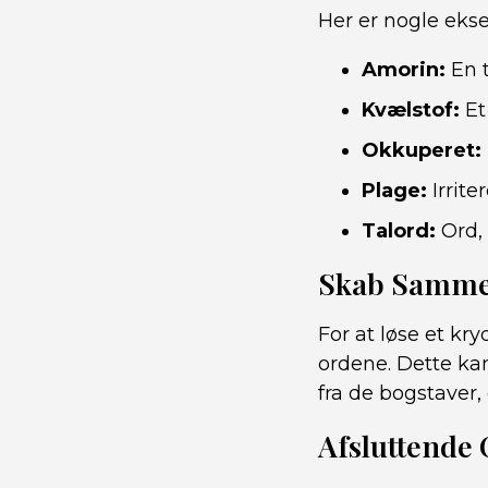
Her er nogle ekse
Amorin:
En t
Kvælstof:
Et
Okkuperet:
Plage:
Irrite
Talord:
Ord, 
Skab Samme
For at løse et k
ordene. Dette ka
fra de bogstaver,
Afsluttende