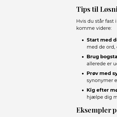
Tips til Løs
Hvis du står fast 
komme videre:
Start med 
med de ord, 
Brug bogstav
allerede er 
Prøv med s
synonymer ell
Kig efter m
hjælpe dig m
Eksempler p