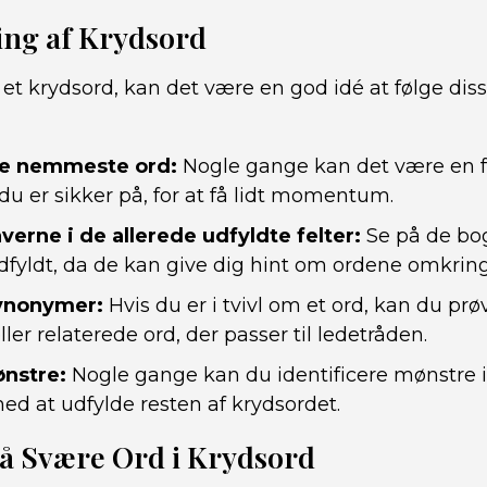
ning af Krydsord
i et krydsord, kan det være en god idé at følge disse
de nemmeste ord:
Nogle gange kan det være en fo
du er sikker på, for at få lidt momentum.
erne i de allerede udfyldte felter:
Se på de bog
udfyldt, da de kan give dig hint om ordene omkrin
ynonymer:
Hvis du er i tvivl om et ord, kan du pr
er relaterede ord, der passer til ledetråden.
ønstre:
Nogle gange kan du identificere mønstre i
ed at udfylde resten af krydsordet.
å Svære Ord i Krydsord