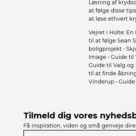
Løsning af kryds
at følge disse ti
at løse ethvert k
Vejret i Holte: E
til at følge Sean 
boligprojekt
•
Skj
Image
•
Guide ti
Guide til Valg o
til at finde åbnin
Vinderup
•
Guide 
Tilmeld dig vores nyheds
Få inspiration, viden og små genveje dire