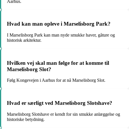
Aarhus.
Hvad kan man opleve i Marselisborg Park?
I Marselisborg Park kan man nyde smukke haver, gåture og
historisk arkitektur.
Hvilken vej skal man følge for at komme til
Marselisborg Slot?
Følg Kongevejen i Aarhus for at nå Marselisborg Slot.
Hvad er særligt ved Marselisborg Slotshave?
Marselisborg Slotshave er kendt for sin smukke anlæggelse og
historiske betydning.