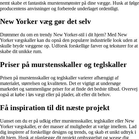
nemt skabe et fantastisk murstensmønster på dine vægge. Husk at følge
producentens anvisninger og forberede underlaget ordentligt.
New Yorker væg gør det selv
Drømmer du om en trendy New Yorker-stil i dit hjem? Med New
Yorker vægskaller kan du opnå den populære industrielle look uden at
skulle bryde væggene op. Udforsk forskellige farver og teksturer for at
skabe dit unikke rum.
Priser på murstensskaller og teglskaller
Prisen på murstensskaller og teglskaller varierer afhængigt af
materialet, størrelsen og kvaliteten. Det er vigtigt at undersøge
markedet og sammenligne priser for at finde det bedste tilbud. Overvej
også at købe i løs vægt eller på plader, alt efter dit behov.
Få inspiration til dit næste projekt
Uanset om du er på udkig efter murstensskaller, teglskaller eller New
Yorker vægskaller, er der masser af muligheder at vælge imellem. Lad
dig inspirere af forskellige designs og trends, og skab et unikt udtryk i
dit hjem. Husk at planlægge dit projekt omhyggeligt og wease dig