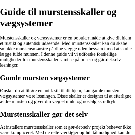
Guide til murstensskaller og
vægsystemer
Murstensskaller og vægsystemer er en populær måde at give dit hjem
et rustikt og autentisk udseende. Med murstensskaller kan du skabe
smukke murstensmønstre på dine vægge uden besværet med at skulle
lægge fulde mursten. I denne guide vil vi udforske forskellige
muligheder for murstensskaller samt se på priser og gør-det-selv
løsninger.
Gamle mursten vægsystemer
Ønsker du at tilføre en antik stil til dit hjem, kan gamle mursten
vægsystemer være løsningen. Disse skaller er designet til at efterligne
ældre mursten og giver din væg et unikt og nostalgisk udtryk.
Murstensskaller gør det selv
At installere murstensskaller som et gør-det-selv projekt behøver ikke
være kompliceret. Med de rette værktøjer og lidt tålmodighed kan du