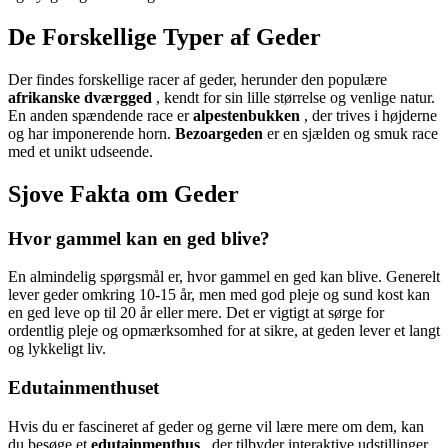
De Forskellige Typer af Geder
Der findes forskellige racer af geder, herunder den populære
afrikanske dværgged
, kendt for sin lille størrelse og venlige natur.
En anden spændende race er
alpestenbukken
, der trives i højderne
og har imponerende horn.
Bezoargeden
er en sjælden og smuk race
med et unikt udseende.
Sjove Fakta om Geder
Hvor gammel kan en ged blive?
En almindelig spørgsmål er, hvor gammel en ged kan blive. Generelt
lever geder omkring 10-15 år, men med god pleje og sund kost kan
en ged leve op til 20 år eller mere. Det er vigtigt at sørge for
ordentlig pleje og opmærksomhed for at sikre, at geden lever et langt
og lykkeligt liv.
Edutainmenthuset
Hvis du er fascineret af geder og gerne vil lære mere om dem, kan
du besøge et
edutainmenthus
, der tilbyder interaktive udstillinger