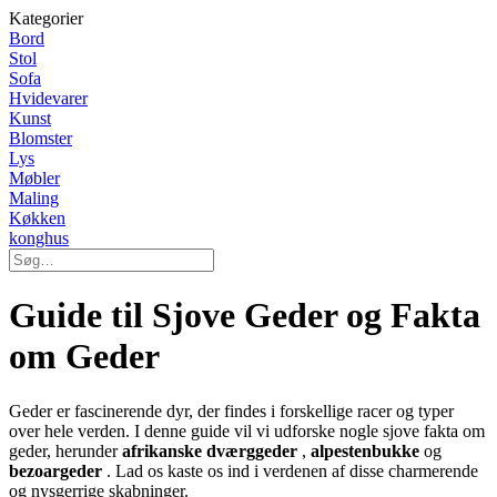
Kategorier
Bord
Stol
Sofa
Hvidevarer
Kunst
Blomster
Lys
Møbler
Maling
Køkken
konghus
Guide til Sjove Geder og Fakta
om Geder
Geder er fascinerende dyr, der findes i forskellige racer og typer
over hele verden. I denne guide vil vi udforske nogle sjove fakta om
geder, herunder
afrikanske dværggeder
,
alpestenbukke
og
bezoargeder
. Lad os kaste os ind i verdenen af disse charmerende
og nysgerrige skabninger.