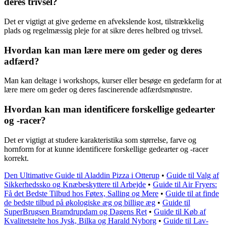
deres trivsel?
Det er vigtigt at give gederne en afvekslende kost, tilstrækkelig
plads og regelmæssig pleje for at sikre deres helbred og trivsel.
Hvordan kan man lære mere om geder og deres
adfærd?
Man kan deltage i workshops, kurser eller besøge en gedefarm for at
lære mere om geder og deres fascinerende adfærdsmønstre.
Hvordan kan man identificere forskellige gedearter
og -racer?
Det er vigtigt at studere karakteristika som størrelse, farve og
hornform for at kunne identificere forskellige gedearter og -racer
korrekt.
Den Ultimative Guide til Aladdin Pizza i Otterup
•
Guide til Valg af
Sikkerhedssko og Knæbeskyttere til Arbejde
•
Guide til Air Fryers:
Få det Bedste Tilbud hos Føtex, Salling og Mere
•
Guide til at finde
de bedste tilbud på økologiske æg og billige æg
•
Guide til
SuperBrugsen Bramdrupdam og Dagens Ret
•
Guide til Køb af
Kvalitetstelte hos Jysk, Bilka og Harald Nyborg
•
Guide til Lav-