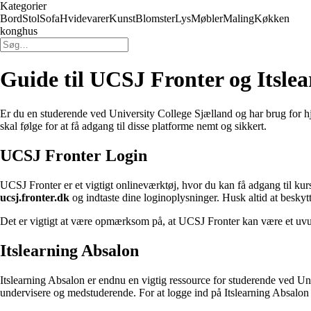
Kategorier
Bord
Stol
Sofa
Hvidevarer
Kunst
Blomster
Lys
Møbler
Maling
Køkken
konghus
Guide til UCSJ Fronter og Itsle
Er du en studerende ved University College Sjælland og har brug for hjæ
skal følge for at få adgang til disse platforme nemt og sikkert.
UCSJ Fronter Login
UCSJ Fronter er et vigtigt onlineværktøj, hvor du kan få adgang til 
ucsj.fronter.dk
og indtaste dine loginoplysninger. Husk altid at besky
Det er vigtigt at være opmærksom på, at UCSJ Fronter kan være et uvurd
Itslearning Absalon
Itslearning Absalon er endnu en vigtig ressource for studerende ved Un
undervisere og medstuderende. For at logge ind på Itslearning Absalo