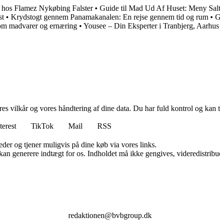
 hos Flamez Nykøbing Falster
•
Guide til Mad Ud Af Huset: Meny Sal
st
•
Krydstogt gennem Panamakanalen: En rejse gennem tid og rum
•
G
d om madvarer og ernæring
•
Yousee – Din Eksperter i Tranbjerg, Aarhus
res vilkår og vores håndtering af dine data. Du har fuld kontrol og kan t
terest
TikTok
Mail
RSS
er og tjener muligvis på dine køb via vores links.
 kan generere indtægt for os. Indholdet må ikke gengives, videredistribue
redaktionen@bvbgroup.dk