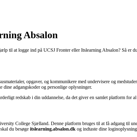
arning Absalon
lp til at logge ind på UCSJ Fronter eller Itslearning Absalon? Så er du 
kursusmaterialer, opgaver, og kommunikere med undervisere og medstude
tte dine adgangskoder og personlige oplysninger.
erligt redskab i din uddannelse, da det giver en samlet platform for al
iversity College Sjælland. Denne platform bruges til at få adgang til u
n skal du besøge
itslearning.absalon.dk
og indtaste dine loginoplysning