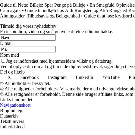
Guide til Netto Billeje: Spar Penge på Billeje
•
En Smagfuld Oplevelse
Catmag.dk
•
Guide til indkøb hos Aldi Rungsted og Aldi Rungsted Ky
Åbningstider, Tilbudsavis og Beliggenhed
•
Guide til at løse krydsor
Tilmeld dig vores nyhedsbrev
Få inspiration, viden og små genveje direkte i din indbakke.
E-mail
Kom med
Jeg er indforstået med hjemmesidens vilkår og databrug.
Ved at oplyse din e-mail og tilmelde dig nyhedsbrevet, siger du ja til vo
Del og hjælp
X
Facebook
Instagram
LinkedIn
YouTube
Pin
© Alt indhold er beskyttet.
© Alle rettigheder forbeholdes. Vi samarbejder med udvalgte virksomhed
© Alle rettigheder er forbeholdt. Denne side bruger affiliate-links, som
Links i indholdet
Navigationskort
Blogindlæg
Dataarkiv
Tekstunivers
Indholdsfeed