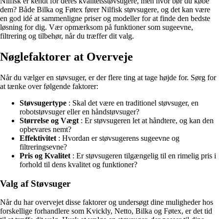
Nilfisk er kendt for deres kvalitetsstøvsugere, men hvor bør du købe
dem? Både Bilka og Føtex fører Nilfisk støvsugere, og det kan være
en god idé at sammenligne priser og modeller for at finde den bedste
løsning for dig. Vær opmærksom på funktioner som sugeevne,
filtrering og tilbehør, når du træffer dit valg.
Nøglefaktorer at Overveje
Når du vælger en støvsuger, er der flere ting at tage højde for. Sørg for
at tænke over følgende faktorer:
Støvsugertype
: Skal det være en traditionel støvsuger, en
robotstøvsuger eller en håndstøvsuger?
Størrelse og Vægt
: Er støvsugeren let at håndtere, og kan den
opbevares nemt?
Effektivitet
: Hvordan er støvsugerens sugeevne og
filtreringsevne?
Pris og Kvalitet
: Er støvsugeren tilgængelig til en rimelig pris i
forhold til dens kvalitet og funktioner?
Valg af Støvsuger
Når du har overvejet disse faktorer og undersøgt dine muligheder hos
forskellige forhandlere som Kvickly, Netto, Bilka og Føtex, er det tid