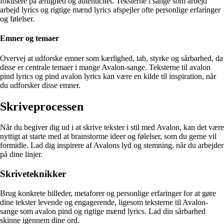
fokusere på ærlighed og autenticitet. Teksterne i sange som arbejd
arbejd lyrics og rigtige mænd lyrics afspejler ofte personlige erfaringer
og følelser.
Emner og temaer
Overvej at udforske emner som kærlighed, tab, styrke og sårbarhed, da
disse er centrale temaer i mange Avalon-sange. Teksterne til avalon
pind lyrics og pind avalon lyrics kan være en kilde til inspiration, når
du udforsker disse emner.
Skriveprocessen
Når du begiver dig ud i at skrive tekster i stil med Avalon, kan det være
nyttigt at starte med at brainstorme ideer og følelser, som du gerne vil
formidle. Lad dig inspirere af Avalons lyd og stemning, når du arbejder
på dine linjer.
Skriveteknikker
Brug konkrete billeder, metaforer og personlige erfaringer for at gøre
dine tekster levende og engagerende, ligesom teksterne til Avalon-
sange som avalon pind og rigtige mænd lyrics. Lad din sårbarhed
skinne igennem dine ord.