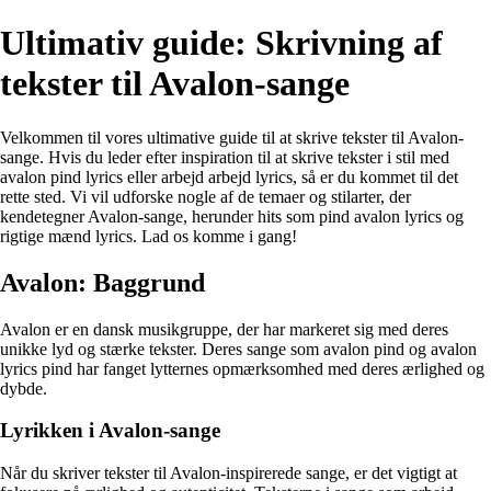
Ultimativ guide: Skrivning af
tekster til Avalon-sange
Velkommen til vores ultimative guide til at skrive tekster til Avalon-
sange. Hvis du leder efter inspiration til at skrive tekster i stil med
avalon pind lyrics eller arbejd arbejd lyrics, så er du kommet til det
rette sted. Vi vil udforske nogle af de temaer og stilarter, der
kendetegner Avalon-sange, herunder hits som pind avalon lyrics og
rigtige mænd lyrics. Lad os komme i gang!
Avalon: Baggrund
Avalon er en dansk musikgruppe, der har markeret sig med deres
unikke lyd og stærke tekster. Deres sange som avalon pind og avalon
lyrics pind har fanget lytternes opmærksomhed med deres ærlighed og
dybde.
Lyrikken i Avalon-sange
Når du skriver tekster til Avalon-inspirerede sange, er det vigtigt at