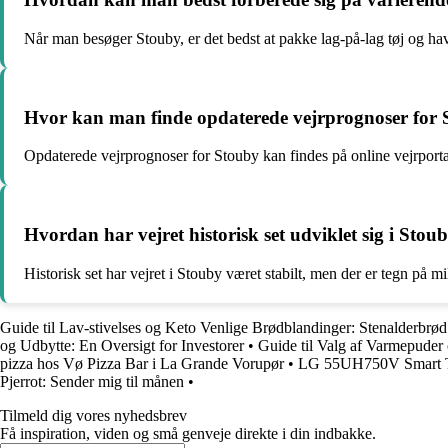
Når man besøger Stouby, er det bedst at pakke lag-på-lag tøj og hav
Hvor kan man finde opdaterede vejrprognoser for S
Opdaterede vejrprognoser for Stouby kan findes på online vejrportal
Hvordan har vejret historisk set udviklet sig i Stou
Historisk set har vejret i Stouby været stabilt, men der er tegn på 
Guide til Lav-stivelses og Keto Venlige Brødblandinger: Stenalderbrø
og Udbytte: En Oversigt for Investorer
•
Guide til Valg af Varmepuder
pizza hos Vø Pizza Bar i La Grande Vorupør
•
LG 55UH750V Smart TV
Pjerrot: Sender mig til månen
•
Tilmeld dig vores nyhedsbrev
Få inspiration, viden og små genveje direkte i din indbakke.