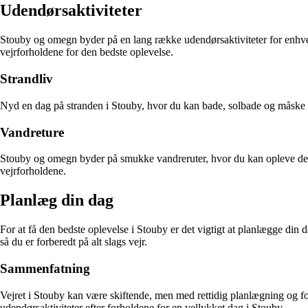
Udendørsaktiviteter
Stouby og omegn byder på en lang række udendørsaktiviteter for enhver sm
vejrforholdene for den bedste oplevelse.
Strandliv
Nyd en dag på stranden i Stouby, hvor du kan bade, solbade og måske 
Vandreture
Stouby og omegn byder på smukke vandreruter, hvor du kan opleve den s
vejrforholdene.
Planlæg din dag
For at få den bedste oplevelse i Stouby er det vigtigt at planlægge din 
så du er forberedt på alt slags vejr.
Sammenfatning
Vejret i Stouby kan være skiftende, men med rettidig planlægning og fo
udendørsaktiviteter efter forholdene for en vellykket dag i Stouby.