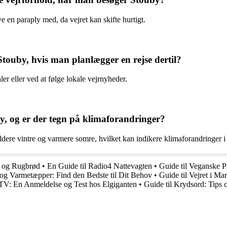
e en paraply med, da vejret kan skifte hurtigt.
touby, hvis man planlægger en rejse dertil?
er eller ved at følge lokale vejrnyheder.
by, og er der tegn på klimaforandringer?
mildere vintre og varmere somre, hvilket kan indikere klimaforandringer 
d og Rugbrød
•
En Guide til Radio4 Nattevagten
•
Guide til Veganske 
 og Varmetæpper: Find den Bedste til Dit Behov
•
Guide til Vejret i M
: En Anmeldelse og Test hos Elgiganten
•
Guide til Krydsord: Tips 