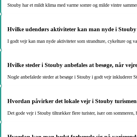
Stouby har et mildt klima med varme somre og milde vintre samme
Hvilke udendørs aktiviteter kan man nyde i Stouby
I godt vejr kan man nyde aktiviteter som strandture, cykelture og v
Hvilke steder i Stouby anbefales at besøge, når vejr
Nogle anbefalede steder at besøge i Stouby i godt vejr inkluderer
Hvordan påvirker det lokale vejr i Stouby turismen
Det gode vejr i Stouby tiltrækker flere turister, især om sommeren,
Hvordan kan man bedst forberede sig på varierend