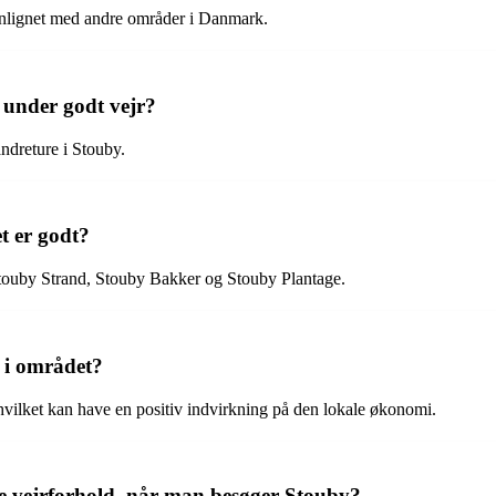
nlignet med andre områder i Danmark.
 under godt vejr?
andreture i Stouby.
et er godt?
 Stouby Strand, Stouby Bakker og Stouby Plantage.
 i området?
 hvilket kan have en positiv indvirkning på den lokale økonomi.
e vejrforhold, når man besøger Stouby?