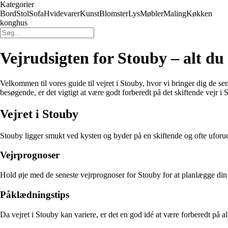
Kategorier
Bord
Stol
Sofa
Hvidevarer
Kunst
Blomster
Lys
Møbler
Maling
Køkken
konghus
Vejrudsigten for Stouby – alt du
Velkommen til vores guide til vejret i Stouby, hvor vi bringer dig de se
besøgende, er det vigtigt at være godt forberedt på det skiftende vejr i 
Vejret i Stouby
Stouby ligger smukt ved kysten og byder på en skiftende og ofte uforuds
Vejrprognoser
Hold øje med de seneste vejrprognoser for Stouby for at planlægge din 
Påklædningstips
Da vejret i Stouby kan variere, er det en god idé at være forberedt på alt 