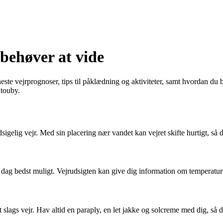
 behøver at vide
neste vejrprognoser, tips til påklædning og aktiviteter, samt hvordan du
Stouby.
igelig vejr. Med sin placering nær vandet kan vejret skifte hurtigt, så
dag bedst muligt. Vejrudsigten kan give dig information om temperature
slags vejr. Hav altid en paraply, en let jakke og solcreme med dig, så du e