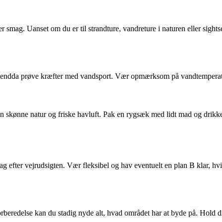
ag. Uanset om du er til strandture, vandreture i naturen eller sightseei
endda prøve kræfter med vandsport. Vær opmærksom på vandtemperaturen,
kønne natur og friske havluft. Pak en rygsæk med lidt mad og drikke, o
dag efter vejrudsigten. Vær fleksibel og hav eventuelt en plan B klar, hv
rberedelse kan du stadig nyde alt, hvad området har at byde på. Hold d