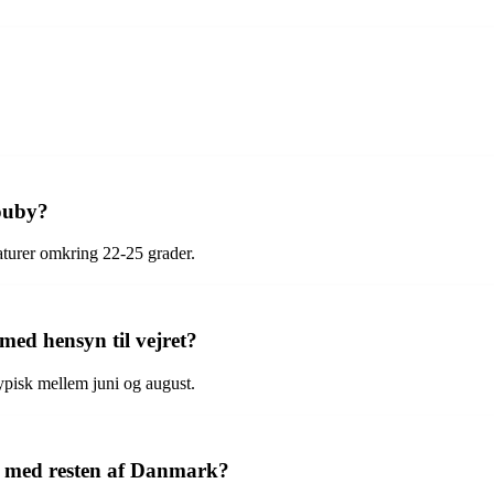
touby?
turer omkring 22-25 grader.
med hensyn til vejret?
ypisk mellem juni og august.
t med resten af Danmark?