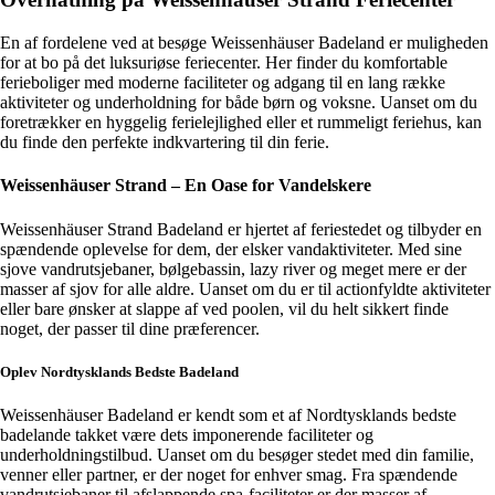
En af fordelene ved at besøge Weissenhäuser Badeland er muligheden
for at bo på det luksuriøse feriecenter. Her finder du komfortable
ferieboliger med moderne faciliteter og adgang til en lang række
aktiviteter og underholdning for både børn og voksne. Uanset om du
foretrækker en hyggelig ferielejlighed eller et rummeligt feriehus, kan
du finde den perfekte indkvartering til din ferie.
Weissenhäuser Strand – En Oase for Vandelskere
Weissenhäuser Strand Badeland er hjertet af feriestedet og tilbyder en
spændende oplevelse for dem, der elsker vandaktiviteter. Med sine
sjove vandrutsjebaner, bølgebassin, lazy river og meget mere er der
masser af sjov for alle aldre. Uanset om du er til actionfyldte aktiviteter
eller bare ønsker at slappe af ved poolen, vil du helt sikkert finde
noget, der passer til dine præferencer.
Oplev Nordtysklands Bedste Badeland
Weissenhäuser Badeland er kendt som et af Nordtysklands bedste
badelande takket være dets imponerende faciliteter og
underholdningstilbud. Uanset om du besøger stedet med din familie,
venner eller partner, er der noget for enhver smag. Fra spændende
vandrutsjebaner til afslappende spa-faciliteter er der masser af