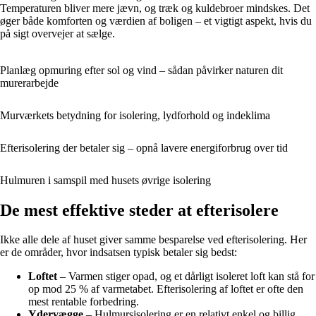
Temperaturen bliver mere jævn, og træk og kuldebroer mindskes. Det
øger både komforten og værdien af boligen – et vigtigt aspekt, hvis du
på sigt overvejer at sælge.
Planlæg opmuring efter sol og vind – sådan påvirker naturen dit
murerarbejde
Murværkets betydning for isolering, lydforhold og indeklima
Efterisolering der betaler sig – opnå lavere energiforbrug over tid
Hulmuren i samspil med husets øvrige isolering
De mest effektive steder at efterisolere
Ikke alle dele af huset giver samme besparelse ved efterisolering. Her
er de områder, hvor indsatsen typisk betaler sig bedst:
Loftet
– Varmen stiger opad, og et dårligt isoleret loft kan stå for
op mod 25 % af varmetabet. Efterisolering af loftet er ofte den
mest rentable forbedring.
Ydervægge
– Hulmursisolering er en relativt enkel og billig