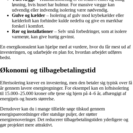
løsning, hvis huset har hulmur. For massive vægge kan
udvendig eller indvendig isolering være nødvendig.
Gulve og kælder
– Isolering af gulv mod krybekælder eller
kælderloft kan forhindre kulde nedefra og give en mærkbar
forskel i komfort.
Rør og installationer
– Selv små forbedringer, som at isolere
varmerør, kan give hurtig gevinst.
En energikonsulent kan hjælpe med at vurdere, hvor du får mest ud af
investeringen, og udarbejde en plan for, hvordan arbejdet udføres
bedst.
Økonomi og tilbagebetalingstid
Efterisolering kræver en investering, men den betaler sig typisk over få
år gennem lavere energiregninger. For eksempel kan en loftsisolering
til 15.000–25.000 kroner ofte tjene sig hjem på 4–6 år, afhængigt af
energipris og husets størrelse.
Derudover kan du i mange tilfælde søge tilskud gennem
energispareordninger eller statslige puljer, der støtter
energirenoveringer. Det reducerer tilbagebetalingstiden yderligere og
gør projektet mere attraktivt.