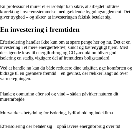
En professionel murer eller isolatør kan sikre, at arbejdet udføres
korrekt og i overensstemmelse med gældende bygningsreglement. Det
giver tryghed – og sikrer, at investeringen faktisk betaler sig.
En investering i fremtiden
Efterisolering handler ikke kun om at spare penge her og nu. Det er en
investering i et mere energieffektivt, sundt og bæredygtigt hjem. Med
de stigende krav til energiforbrug og CO₂-reduktion bliver god
isolering en stadig vigtigere del af fremtidens boligstandard.
Ved at handle nu kan du både reducere dine udgifter, øge komforten og
bidrage til en grønnere fremtid – en gevinst, der rækker langt ud over
varmeregningen.
Planlæg opmuring efter sol og vind – sådan påvirker naturen dit
murerarbejde
Murværkets betydning for isolering, lydforhold og indeklima
Efterisolering der betaler sig – opnå lavere energiforbrug over tid