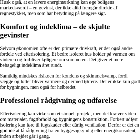
Husk også, at en lavere energimærkning kan øge boligens
markedsværdi – en gevinst, der ikke altid fremgår direkte af
regnestykket, men som har betydning på længere sigt.
Komfort og indeklima – de skjulte
gevinster
Selvom økonomien ofte er den primære drivkraft, er der også andre
fordele ved efterisolering. Et bedre isoleret hus holder på varmen om
vinteren og forbliver køligere om sommeren. Det giver et mere
behageligt indeklima året rundt.
Samtidig mindskes risikoen for kondens og skimmelsvamp, fordi
vægge og lofter bliver varmere og dermed tørrere. Det er ikke kun godt
for bygningen, men også for helbredet.
Professionel rådgivning og udførelse
Efterisolering kan virke som et simpelt projekt, men det kræver viden
om materialer, fugtforhold og bygningens konstruktion. Forkert udført
isolering kan føre til fugtskader eller dårlig ventilation. Derfor er det en
god idé at få rådgivning fra en byggesagkyndig eller energikonsulent,
inden arbejdet går i gang.