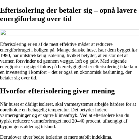
Efterisolering der betaler sig – opnå lavere
energiforbrug over tid
Efterisolering er en af de mest effektive måder at reducere
energiforbruget i boligen på. Mange danske huse, især dem bygget før
1980, har utilstrækkelig isolering, hvilket betyder, at en stor del af
varmen forsvinder ud gennem vægge, loft og gulv. Med stigende
energipriser og øget fokus på bæredygtighed er efterisolering ikke kun
en investering i komfort – det er også en økonomisk beslutning, der
betaler sig over tid.
Hvorfor efterisolering giver mening
Når huset er dårligt isoleret, skal varmesystemet arbejde hårdere for at
opretholde en behagelig temperatur. Det betyder højere
varmeregninger og et større klimaaftryk. Ved at efterisolere kan du
typisk reducere varmeforbruget med 20–40 procent, afhængigt af
bygningens alder og tilstand.
Derudover giver bedre isolering et mere stabilt indeklima.