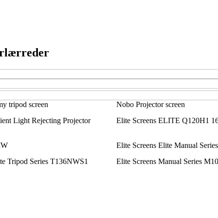
orlærreder
y tripod screen
Nobo Projector screen
nt Light Rejecting Projector
Elite Screens ELITE Q120H1 16
MW
Elite Screens Elite Manual Se
lite Tripod Series T136NWS1
Elite Screens Manual Series 