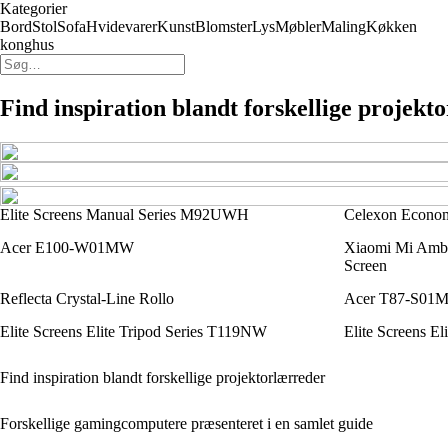
Kategorier
Bord
Stol
Sofa
Hvidevarer
Kunst
Blomster
Lys
Møbler
Maling
Køkken
konghus
Find inspiration blandt forskellige projekt
Elite Screens Manual Series M92UWH
Celexon Econom
Acer E100-W01MW
Xiaomi Mi Ambie
Screen
Reflecta Crystal-Line Rollo
Acer T87-S01
Elite Screens Elite Tripod Series T119NW
Elite Screens E
Find inspiration blandt forskellige projektorlærreder
Forskellige gamingcomputere præsenteret i en samlet guide