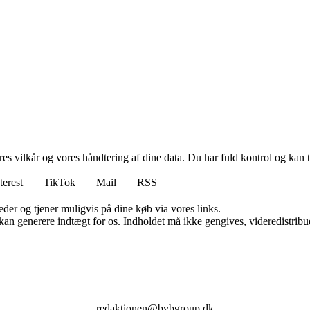
res vilkår og vores håndtering af dine data. Du har fuld kontrol og kan t
terest
TikTok
Mail
RSS
er og tjener muligvis på dine køb via vores links.
 kan generere indtægt for os. Indholdet må ikke gengives, videredistribue
redaktionen@bvbgroup.dk