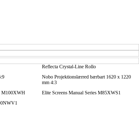
Reflecta Crystal-Line Rollo
:9
Nobo Projektionslærred bærbart 1620 x 1220
mm 4:3
ries M100XWH
Elite Screens Manual Series M85XWS1
M100NWV1