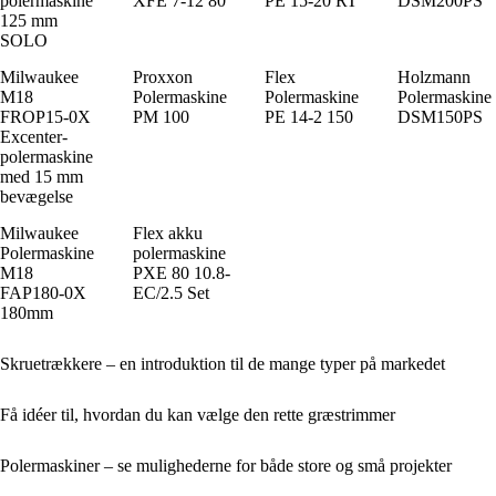
polermaskine
XFE 7-12 80
PE 15-20 RT
DSM200PS
125 mm
SOLO
Milwaukee
Proxxon
Flex
Holzmann
M18
Polermaskine
Polermaskine
Polermaskine
FROP15-0X
PM 100
PE 14-2 150
DSM150PS
Excenter-
polermaskine
med 15 mm
bevægelse
Milwaukee
Flex akku
Polermaskine
polermaskine
M18
PXE 80 10.8-
FAP180-0X
EC/2.5 Set
180mm
Skruetrækkere – en introduktion til de mange typer på markedet
Få idéer til, hvordan du kan vælge den rette græstrimmer
Polermaskiner – se mulighederne for både store og små projekter