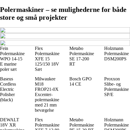
Polermaskiner – se mulighederne for både
store og små projekter
Fein
Flex
Metabo
Holzmann
Polermaskine
Polermaskine
Polermaskine
Polermaskine
WPO 14-15
XFE 15
SE 17-200
DSM200PS
E marine
125/150 18V
RT
poler sæt
Sæt
Baseus
Milwaukee
Bosch GPO
Proxxon
Cordless
M18
14 CE
Slibe- og
Electric
FROP21-0X
Polermaskine
Polisher
Excenter-
SP/E
(black)
polermaskine
med 21 mm
bevægelse
DEWALT
Flex
Metabo
Holzmann
18V XR
Polermaskine
Polermaskine
Polermaskine