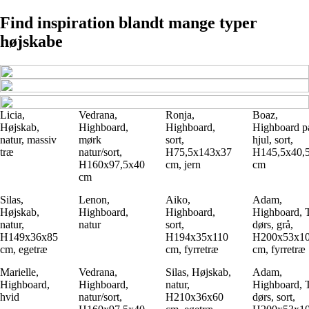
Find inspiration blandt mange typer
højskabe
Licia,
Vedrana,
Ronja,
Boaz,
Højskab,
Highboard,
Highboard,
Highboard p
natur, massiv
mørk
sort,
hjul, sort,
træ
natur/sort,
H75,5x143x37
H145,5x40,
H160x97,5x40
cm, jern
cm
cm
Silas,
Lenon,
Aiko,
Adam,
Højskab,
Highboard,
Highboard,
Highboard, 
natur,
natur
sort,
dørs, grå,
H149x36x85
H194x35x110
H200x53x1
cm, egetræ
cm, fyrretræ
cm, fyrretræ
Marielle,
Vedrana,
Silas, Højskab,
Adam,
Highboard,
Highboard,
natur,
Highboard, 
hvid
natur/sort,
H210x36x60
dørs, sort,