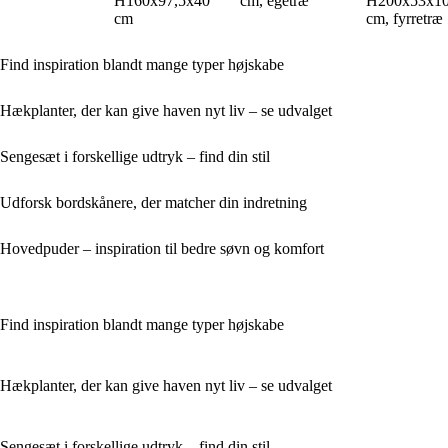
H160x97,5x40
cm, egetræ
H200x53x1
cm
cm, fyrretræ
Find inspiration blandt mange typer højskabe
Hækplanter, der kan give haven nyt liv – se udvalget
Sengesæt i forskellige udtryk – find din stil
Udforsk bordskånere, der matcher din indretning
Hovedpuder – inspiration til bedre søvn og komfort
Find inspiration blandt mange typer højskabe
Hækplanter, der kan give haven nyt liv – se udvalget
Sengesæt i forskellige udtryk – find din stil