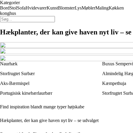
Kategorier
Bord
Stol
Sofa
Hvidevarer
Kunst
Blomster
Lys
Møbler
Maling
Køkken
konghus
Hækplanter, der kan give haven nyt liv – se
Naurhæk
Buxus Sempervir
Storfrugtet Surbær
Almindelig Hæ
Aks-Bærmispel
Kæmpethuja
Portugisisk kirsebærlaurbær
Storfrugtet Surb
Find inspiration blandt mange typer højskabe
Hækplanter, der kan give haven nyt liv – se udvalget