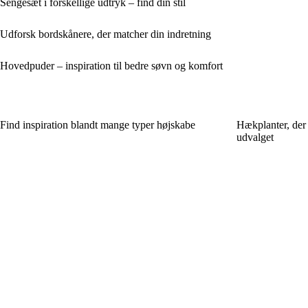
Sengesæt i forskellige udtryk – find din stil
Udforsk bordskånere, der matcher din indretning
Hovedpuder – inspiration til bedre søvn og komfort
Find inspiration blandt mange typer højskabe
Hækplanter, der 
udvalget