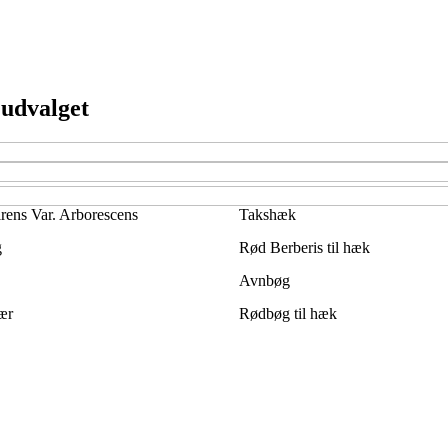
 udvalget
ens Var. Arborescens
Takshæk
g
Rød Berberis til hæk
Avnbøg
ær
Rødbøg til hæk